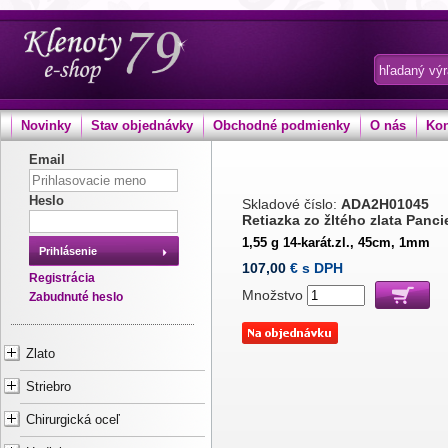
Novinky
Stav objednávky
Obchodné podmienky
O nás
Kon
Email
Heslo
Skladové číslo:
ADA2H01045
Retiazka zo žltého zlata Panci
1,55 g 14-karát.zl., 45cm, 1mm
Prihlásenie
107,00
€ s DPH
Registrácia
Množstvo
Zabudnuté heslo
Zlato
Striebro
Chirurgická oceľ