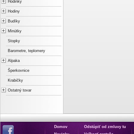
Hodinky
Hodiny
Budíky
Minútky
Stopky
Barometre, teplomery
Alpaka
Šperkovnice
Krabičky
Ostatný tovar
Domov
Odstúpiť od zmluvy tu