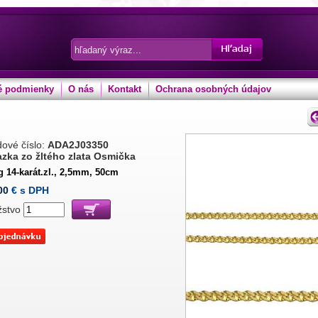
 podmienky
O nás
Kontakt
Ochrana osobných údajov
ové číslo:
ADA2J03350
azka zo žltého zlata Osmička
g 14-karát.zl., 2,5mm, 50cm
00
€ s DPH
žstvo