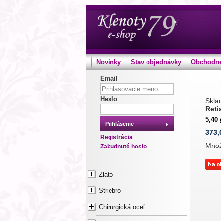
Novinky
Stav objednávky
Obchodné
Email
Heslo
Sklad
Reti
5,40 
Prihlásenie
373,
Registrácia
Mno
Zabudnuté heslo
Zlato
Striebro
Chirurgická oceľ