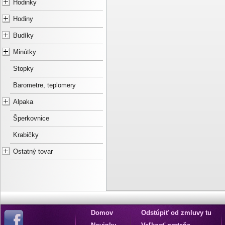
Hodinky
Hodiny
Budíky
Minútky
Stopky
Barometre, teplomery
Alpaka
Šperkovnice
Krabičky
Ostatný tovar
Domov
Odstúpiť od zmluvy tu