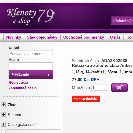
Novinky
Stav objednávky
Obchodné podmienky
O nás
Kon
Email
Heslo
Skladové číslo:
ADA2K02038
Retiazka zo žltého zlata Anke
1,12 g, 14-karát.zl., 38cm, 1,1mm
Prihlásenie
77,00
€ s DPH
Registrácia
Množstvo
Zabudnuté heslo
Zlato
Striebro
Chirurgická oceľ