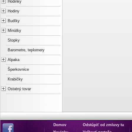
Hodinky
Hodiny
Budíky
Minútky
Stopky
Barometre, teplomery
Alpaka
Šperkovnice
Krabičky
Ostatný tovar
Domov
Odstúpiť od zmluvy tu