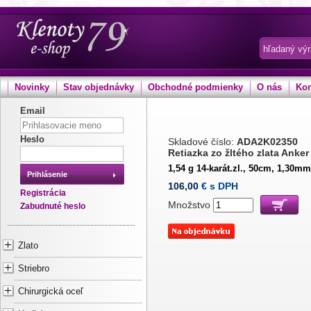
Novinky
Stav objednávky
Obchodné podmienky
O nás
Kon
Email
Heslo
Skladové číslo:
ADA2K02350
Retiazka zo žltého zlata Anke
1,54 g 14-karát.zl., 50cm, 1,30mm
Prihlásenie
106,00
€ s DPH
Registrácia
Množstvo
Zabudnuté heslo
Zlato
Striebro
Chirurgická oceľ