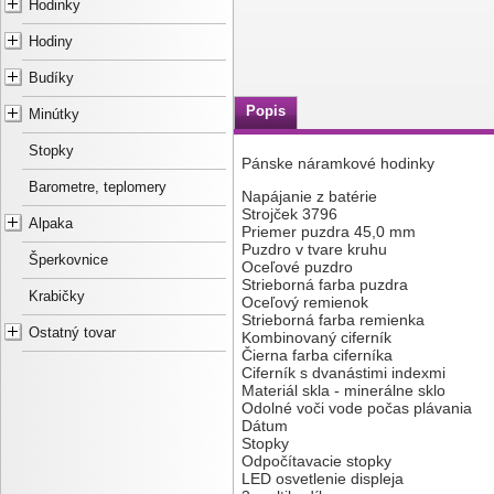
Hodinky
Hodiny
Budíky
Popis
Minútky
Stopky
Pánske náramkové hodinky
Barometre, teplomery
Napájanie z batérie
Strojček 3796
Alpaka
Priemer puzdra 45,0 mm
Puzdro v tvare kruhu
Šperkovnice
Oceľové puzdro
Strieborná farba puzdra
Krabičky
Oceľový remienok
Strieborná farba remienka
Ostatný tovar
Kombinovaný ciferník
Čierna farba ciferníka
Ciferník s dvanástimi indexmi
Materiál skla - minerálne sklo
Odolné voči vode počas plávania
Dátum
Stopky
Odpočítavacie stopky
LED osvetlenie displeja