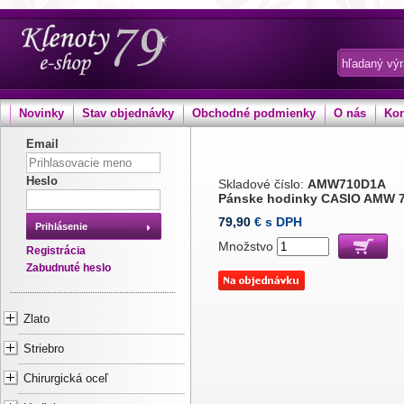
Novinky
Stav objednávky
Obchodné podmienky
O nás
Kon
Email
Heslo
Skladové číslo:
AMW710D1A
Pánske hodinky CASIO AMW 
79,90
€ s DPH
Prihlásenie
Množstvo
Registrácia
Zabudnuté heslo
Zlato
Striebro
Chirurgická oceľ