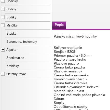
Hodinky
Hodiny
Budíky
Popis
Minútky
Stopky
Pánske náramkové hodinky
Barometre, teplomery
Solárne napájanie
Alpaka
Strojček 5208
Priemer puzdra 46,0 mm
Šperkovnice
Puzdro v tvare kruhu
Plastové puzdro
Krabičky
Čierna farba puzdra
Plastový remienok
Ostatný tovar
Čierna farba remienka
Kombinovaný ciferník
Čierna farba ciferníka
Ciferník s dvanástimi indexmi
Materiál skla - plast
Odolné voči vode počas plávania
Dátum
Stopky
Odpočítavacie stopky