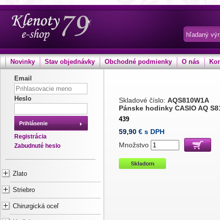
Novinky
Stav objednávky
Obchodné podmienky
O nás
Kon
Email
Heslo
Skladové číslo:
AQS810W1A
Pánske hodinky CASIO AQ S
439
Prihlásenie
59,90
€ s DPH
Registrácia
Množstvo
Zabudnuté heslo
Zlato
Striebro
Chirurgická oceľ