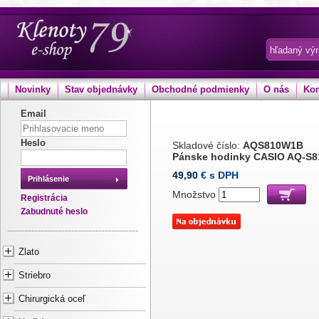
Novinky
Stav objednávky
Obchodné podmienky
O nás
Kon
Email
Heslo
Skladové číslo:
AQS810W1B
Pánske hodinky CASIO AQ-S
49,90
€ s DPH
Prihlásenie
Množstvo
Registrácia
Zabudnuté heslo
Zlato
Striebro
Chirurgická oceľ