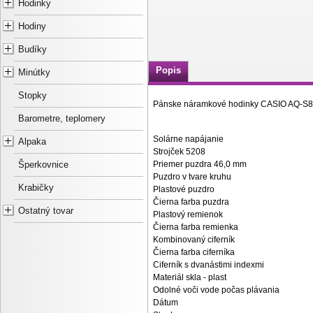
Hodinky
Hodiny
Budíky
Popis
Minútky
Stopky
Pánske náramkové hodinky CASIO AQ-S
Barometre, teplomery
Solárne napájanie
Alpaka
Strojček 5208
Priemer puzdra 46,0 mm
Šperkovnice
Puzdro v tvare kruhu
Krabičky
Plastové puzdro
Čierna farba puzdra
Ostatný tovar
Plastový remienok
Čierna farba remienka
Kombinovaný ciferník
Čierna farba ciferníka
Ciferník s dvanástimi indexmi
Materiál skla - plast
Odolné voči vode počas plávania
Dátum