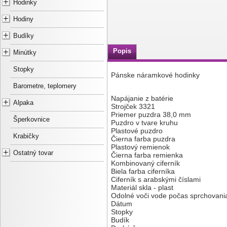
Hodinky
Hodiny
Budíky
Popis
Minútky
Stopky
Pánske náramkové hodinky
Barometre, teplomery
Napájanie z batérie
Alpaka
Strojček 3321
Priemer puzdra 38,0 mm
Šperkovnice
Puzdro v tvare kruhu
Plastové puzdro
Krabičky
Čierna farba puzdra
Plastový remienok
Ostatný tovar
Čierna farba remienka
Kombinovaný ciferník
Biela farba ciferníka
Ciferník s arabskými číslami
Materiál skla - plast
Odolné voči vode počas sprchovani
Dátum
Stopky
Budík