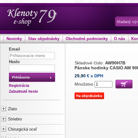
Novinky
Stav objednávky
Obchodné podmienky
O nás
Kon
Email
Heslo
Skladové číslo:
AW90H7B
Pánske hodinky CASIO AW 90
29,90
€ s DPH
Prihlásenie
Množstvo
Registrácia
Zabudnuté heslo
Zlato
Striebro
Chirurgická oceľ