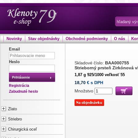
Novinky
Stav objednávky
Obchodné podmienky
O nás
Kon
Email
Heslo
Skladové číslo:
BAA000755
Strieborný prsteň Zirkónová v
1,87 g 925/1000 veľkosť 55
Prihlásenie
18,70
€ s DPH
Registrácia
Množstvo
Zabudnuté heslo
Zlato
Striebro
Chirurgická oceľ