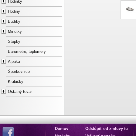
Hodinky
Hodiny
Budíky
Minútky
Stopky
Barometre, teplomery
Alpaka
Šperkovnice
Krabičky
Ostatný tovar
Domov
Odstúpiť od zmluvy tu