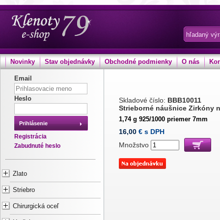
Novinky
Stav objednávky
Obchodné podmienky
O nás
Kon
Email
Heslo
Skladové číslo:
BBB10011
Strieborné náušnice Zirkóny n
1,74 g 925/1000 priemer 7mm
Prihlásenie
16,00
€ s DPH
Registrácia
Množstvo
Zabudnuté heslo
Zlato
Striebro
Chirurgická oceľ