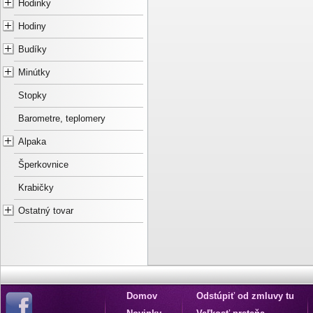
Hodinky
Hodiny
Budíky
Minútky
Stopky
Barometre, teplomery
Alpaka
Šperkovnice
Krabičky
Ostatný tovar
Domov
Odstúpiť od zmluvy tu