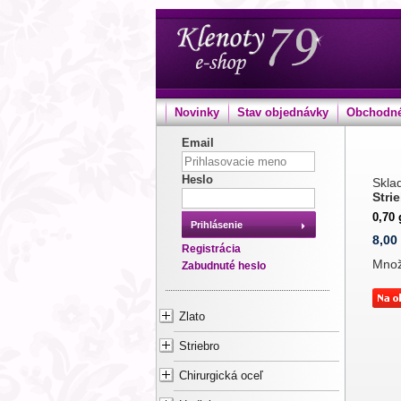
Novinky
Stav objednávky
Obchodné
Email
Heslo
Sklad
Stri
0,70
Prihlásenie
8,00
Registrácia
Mno
Zabudnuté heslo
Zlato
Striebro
Chirurgická oceľ