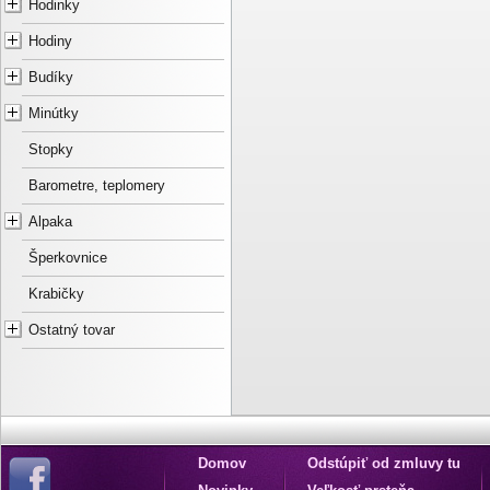
Hodinky
Hodiny
Budíky
Minútky
Stopky
Barometre, teplomery
Alpaka
Šperkovnice
Krabičky
Ostatný tovar
Domov
Odstúpiť od zmluvy tu