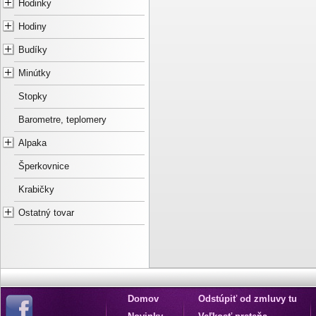
Hodinky
Hodiny
Budíky
Minútky
Stopky
Barometre, teplomery
Alpaka
Šperkovnice
Krabičky
Ostatný tovar
Domov
Odstúpiť od zmluvy tu