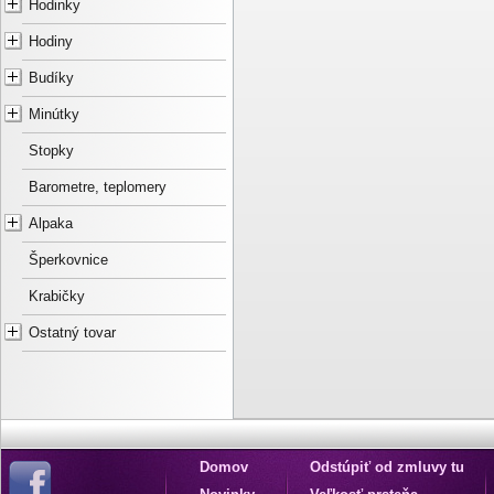
Hodinky
Hodiny
Budíky
Minútky
Stopky
Barometre, teplomery
Alpaka
Šperkovnice
Krabičky
Ostatný tovar
Domov
Odstúpiť od zmluvy tu