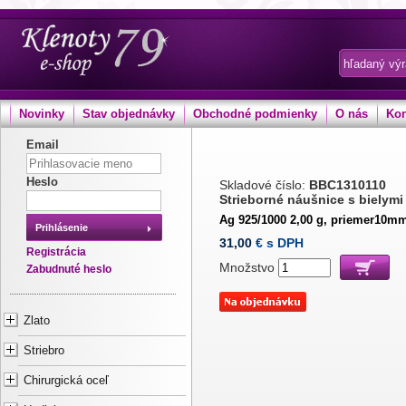
Novinky
Stav objednávky
Obchodné podmienky
O nás
Kon
Email
Heslo
Skladové číslo:
BBC1310110
Strieborné náušnice s bielymi
Ag 925/1000 2,00 g, priemer10m
Prihlásenie
31,00
€ s DPH
Registrácia
Množstvo
Zabudnuté heslo
Zlato
Striebro
Chirurgická oceľ