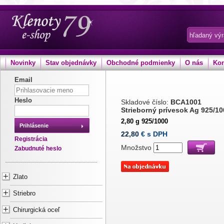
Novinky
Stav objednávky
Obchodné podmienky
O nás
Kon
Email
Heslo
Skladové číslo:
BCA1001
Strieborný prívesok Ag 925/10
2,80 g 925/1000
Prihlásenie
22,80
€ s DPH
Registrácia
Množstvo
Zabudnuté heslo
Zlato
Striebro
Chirurgická oceľ