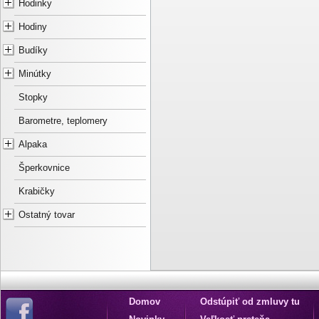
Hodinky
Hodiny
Budíky
Minútky
Stopky
Barometre, teplomery
Alpaka
Šperkovnice
Krabičky
Ostatný tovar
Domov
Odstúpiť od zmluvy tu