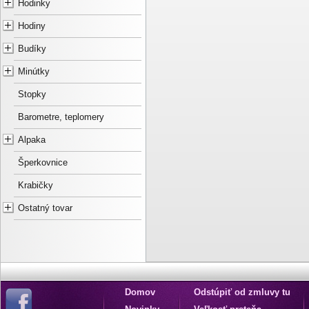
Hodinky
Hodiny
Budíky
Minútky
Stopky
Barometre, teplomery
Alpaka
Šperkovnice
Krabičky
Ostatný tovar
Domov
Odstúpiť od zmluvy tu