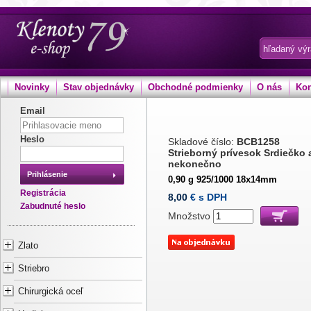
Novinky
Stav objednávky
Obchodné podmienky
O nás
Kon
Email
Heslo
Skladové číslo:
BCB1258
Strieborný prívesok Srdiečko 
nekonečno
Prihlásenie
0,90 g 925/1000 18x14mm
Registrácia
8,00
€ s DPH
Zabudnuté heslo
Množstvo
Zlato
Striebro
Chirurgická oceľ