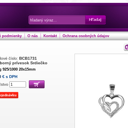
 podmienky
O nás
Kontakt
Ochrana osobných údajov
ové číslo:
BCB1731
eborný prívesok Srdiečko
 g 925/1000 20x15mm
0
€ s DPH
žstvo