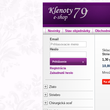
Novinky
Stav objednávky
Obchodné
Email
Heslo
Sklad
Stri
1,30
Prihlásenie
10,8
Registrácia
Mno
Zabudnuté heslo
Zlato
Striebro
Chirurgická oceľ