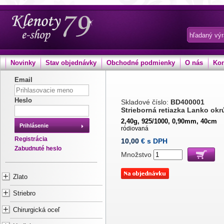
Novinky
Stav objednávky
Obchodné podmienky
O nás
Kon
Email
Heslo
Skladové číslo:
BD400001
Strieborná retiazka Lanko okr
2,40g, 925/1000, 0,90mm, 40cm
Prihlásenie
ródiovaná
Registrácia
10,00
€ s DPH
Zabudnuté heslo
Množstvo
Zlato
Striebro
Chirurgická oceľ