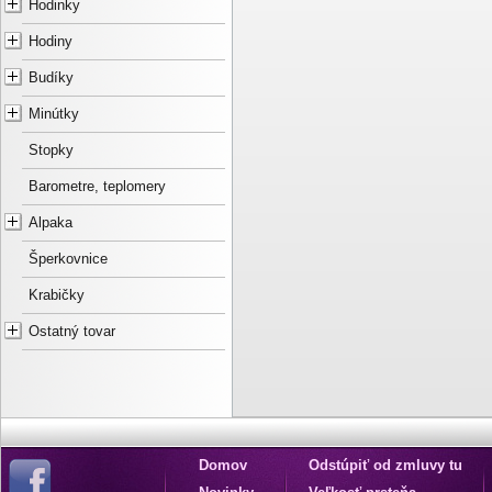
Hodinky
Hodiny
Budíky
Minútky
Stopky
Barometre, teplomery
Alpaka
Šperkovnice
Krabičky
Ostatný tovar
Domov
Odstúpiť od zmluvy tu