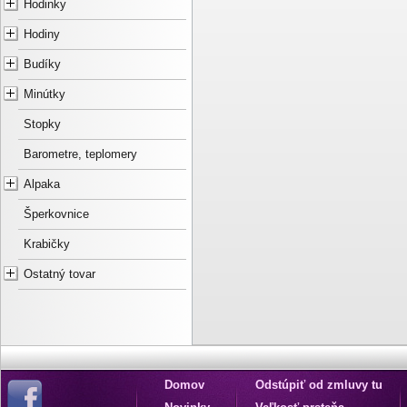
Hodinky
Hodiny
Budíky
Minútky
Stopky
Barometre, teplomery
Alpaka
Šperkovnice
Krabičky
Ostatný tovar
Domov
Odstúpiť od zmluvy tu