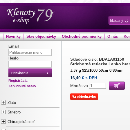
Novinky
Stav objednávky
Obchodné podmienky
O nás
Kon
Email
Heslo
Skladové číslo:
BDA1A01150
Strieborná retiazka Lanko hra
3,37 g 925/1000 50cm 0,80mm
Prihlásenie
16,40
€ s DPH
Registrácia
Množstvo
Zabudnuté heslo
Zlato
Striebro
Chirurgická oceľ