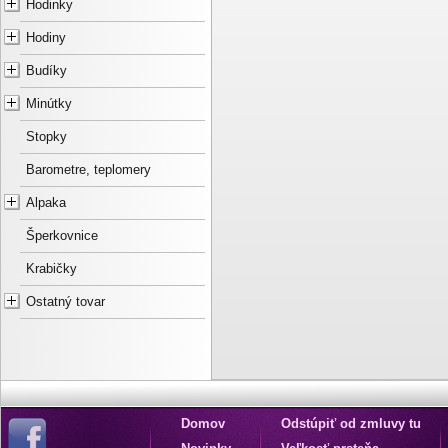
Hodinky
Hodiny
Budíky
Minútky
Stopky
Barometre, teplomery
Alpaka
Šperkovnice
Krabičky
Ostatný tovar
Domov
Odstúpiť od zmluvy tu