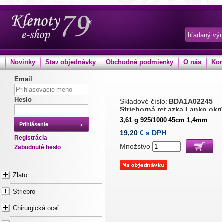
Novinky
Stav objednávky
Obchodné podmienky
O nás
Kon
Email
Heslo
Skladové číslo:
BDA1A02245
Strieborná retiazka Lanko okr
3,61 g 925/1000 45cm 1,4mm
Prihlásenie
19,20
€ s DPH
Registrácia
Množstvo
Zabudnuté heslo
Zlato
Striebro
Chirurgická oceľ