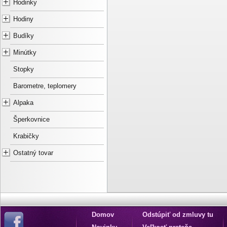
Hodinky
Hodiny
Budíky
Minútky
Stopky
Barometre, teplomery
Alpaka
Šperkovnice
Krabičky
Ostatný tovar
Domov
Odstúpiť od zmluvy tu