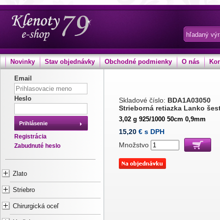
Novinky
Stav objednávky
Obchodné podmienky
O nás
Kon
Email
Heslo
Skladové číslo:
BDA1A03050
Strieborná retiazka Lanko še
3,02 g 925/1000 50cm 0,9mm
Prihlásenie
15,20
€ s DPH
Registrácia
Množstvo
Zabudnuté heslo
Zlato
Striebro
Chirurgická oceľ