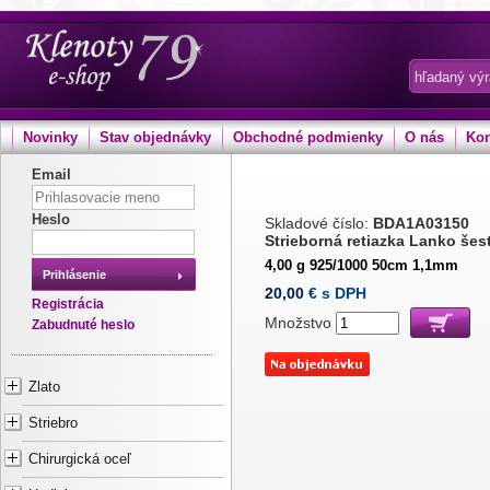
Novinky
Stav objednávky
Obchodné podmienky
O nás
Kon
Email
Heslo
Skladové číslo:
BDA1A03150
Strieborná retiazka Lanko še
4,00 g 925/1000 50cm 1,1mm
Prihlásenie
20,00
€ s DPH
Registrácia
Množstvo
Zabudnuté heslo
Zlato
Striebro
Chirurgická oceľ