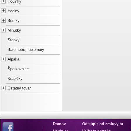
Hodinky
Hodiny
Budíky
Minútky
Stopky
Barometre, teplomery
Alpaka
Šperkovnice
Krabičky
Ostatný tovar
Domov
Odstúpiť od zmluvy tu