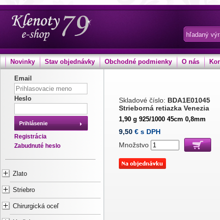
Novinky
Stav objednávky
Obchodné podmienky
O nás
Kon
Email
Heslo
Skladové číslo:
BDA1E01045
Strieborná retiazka Venezia
1,90 g 925/1000 45cm 0,8mm
Prihlásenie
9,50
€ s DPH
Registrácia
Množstvo
Zabudnuté heslo
Zlato
Striebro
Chirurgická oceľ