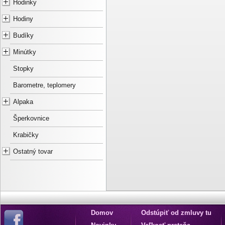
Hodinky
Hodiny
Budíky
Minútky
Stopky
Barometre, teplomery
Alpaka
Šperkovnice
Krabičky
Ostatný tovar
Domov
Odstúpiť od zmluvy tu