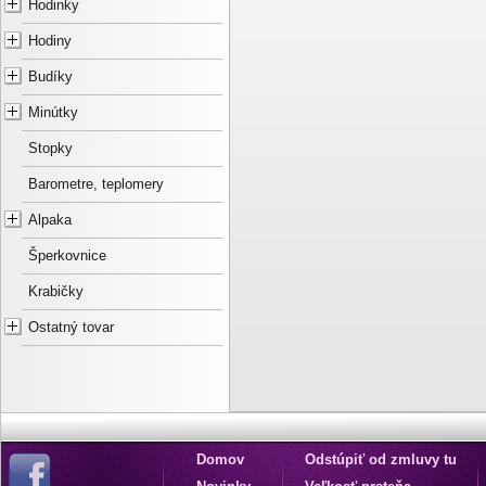
Hodinky
Hodiny
Budíky
Minútky
Stopky
Barometre, teplomery
Alpaka
Šperkovnice
Krabičky
Ostatný tovar
Domov
Odstúpiť od zmluvy tu