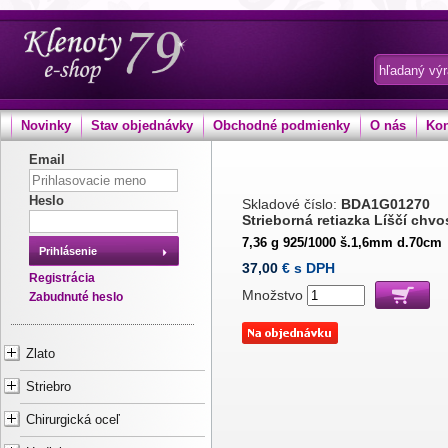
Novinky
Stav objednávky
Obchodné podmienky
O nás
Kon
Email
Heslo
Skladové číslo:
BDA1G01270
Strieborná retiazka Líščí chvo
7,36 g 925/1000 š.1,6mm d.70cm
Prihlásenie
37,00
€ s DPH
Registrácia
Množstvo
Zabudnuté heslo
Zlato
Striebro
Chirurgická oceľ