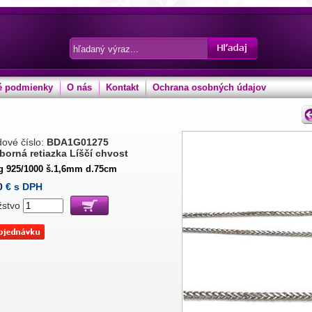
 podmienky
O nás
Kontakt
Ochrana osobných údajov
ové číslo:
BDA1G01275
eborná retiazka Líščí chvost
 g 925/1000 š.1,6mm d.75cm
0
€ s DPH
žstvo