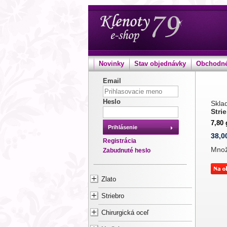
Novinky
Stav objednávky
Obchodné
Email
Heslo
Sklad
Stri
7,80
Prihlásenie
38,0
Registrácia
Mno
Zabudnuté heslo
Zlato
Striebro
Chirurgická oceľ