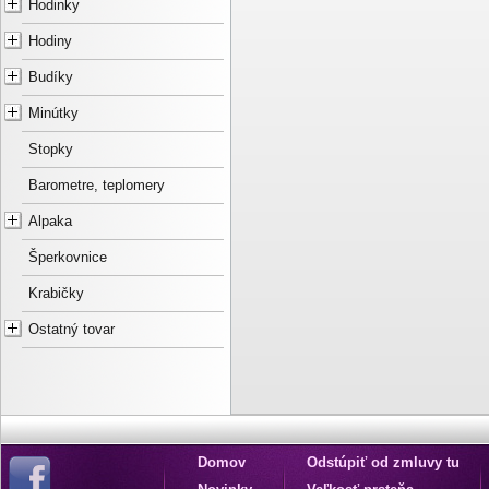
Hodinky
Hodiny
Budíky
Minútky
Stopky
Barometre, teplomery
Alpaka
Šperkovnice
Krabičky
Ostatný tovar
Domov
Odstúpiť od zmluvy tu