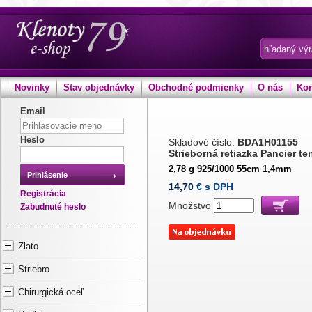
Novinky
Stav objednávky
Obchodné podmienky
O nás
Kon
Email
Heslo
Skladové číslo:
BDA1H01155
Strieborná retiazka Pancier te
2,78 g 925/1000 55cm 1,4mm
Prihlásenie
14,70
€ s DPH
Registrácia
Množstvo
Zabudnuté heslo
Zlato
Striebro
Chirurgická oceľ