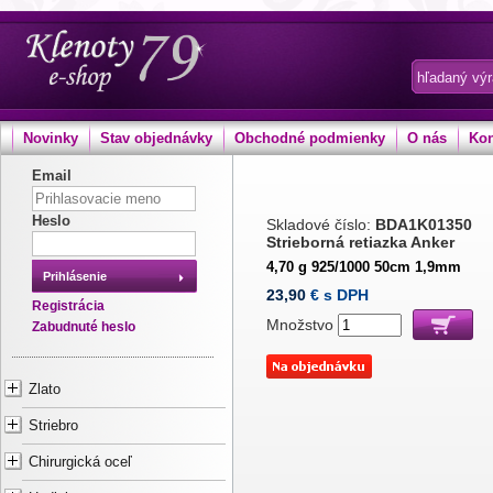
Novinky
Stav objednávky
Obchodné podmienky
O nás
Kon
Email
Heslo
Skladové číslo:
BDA1K01350
Strieborná retiazka Anker
4,70 g 925/1000 50cm 1,9mm
Prihlásenie
23,90
€ s DPH
Registrácia
Množstvo
Zabudnuté heslo
Zlato
Striebro
Chirurgická oceľ