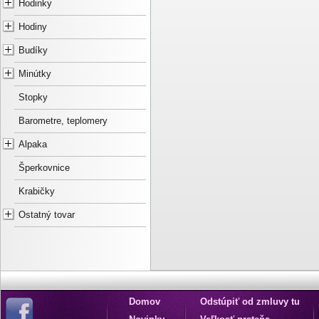
Hodinky
Hodiny
Budíky
Minútky
Stopky
Barometre, teplomery
Alpaka
Šperkovnice
Krabičky
Ostatný tovar
Domov
Odstúpiť od zmluvy tu