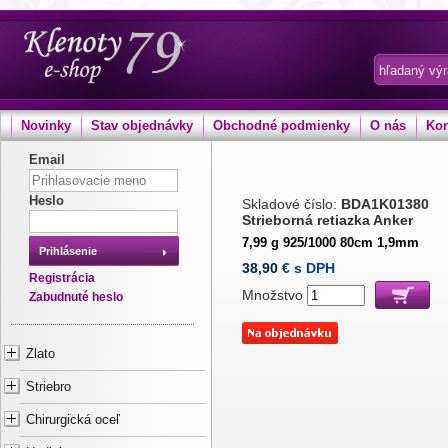
Novinky
Stav objednávky
Obchodné podmienky
O nás
Kon
Email
Heslo
Skladové číslo:
BDA1K01380
Strieborná retiazka Anker
7,99 g 925/1000 80cm 1,9mm
Prihlásenie
38,90
€ s DPH
Registrácia
Množstvo
Zabudnuté heslo
Zlato
Striebro
Chirurgická oceľ