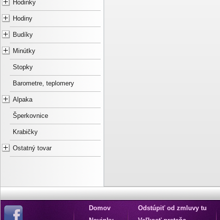
Hodinky
Hodiny
Budíky
Minútky
Stopky
Barometre, teplomery
Alpaka
Šperkovnice
Krabičky
Ostatný tovar
Domov
Odstúpiť od zmluvy tu