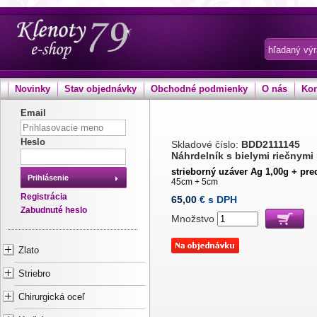
Novinky
Stav objednávky
Obchodné podmienky
O nás
Kon
Email
Heslo
Skladové číslo:
BDD2111145
Náhrdelník s bielymi riečnymi
strieborný uzáver Ag 1,00g + pred
Prihlásenie
45cm + 5cm
Registrácia
65,00
€ s DPH
Zabudnuté heslo
Množstvo
Zlato
Striebro
Chirurgická oceľ