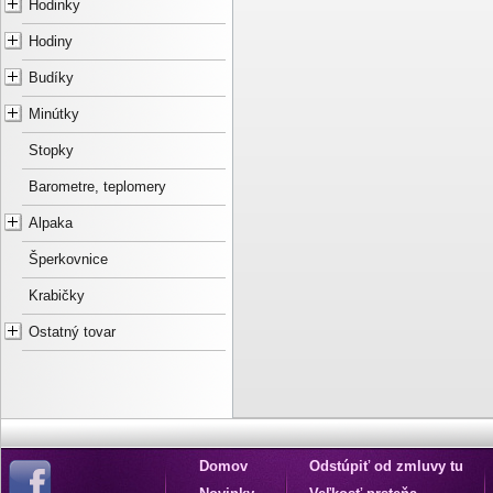
Hodinky
Hodiny
Budíky
Minútky
Stopky
Barometre, teplomery
Alpaka
Šperkovnice
Krabičky
Ostatný tovar
Domov
Odstúpiť od zmluvy tu