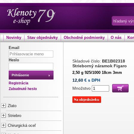
Novinky
Stav objednávky
Obchodné podmienky
O nás
Kon
Email
Heslo
Skladové číslo:
BE1B02318
Strieborný náramok Figaro
2,50 g 925/1000 18cm 3mm
Prihlásenie
12,60
€ s DPH
Registrácia
Množstvo
Zabudnuté heslo
Zlato
Striebro
Chirurgická oceľ