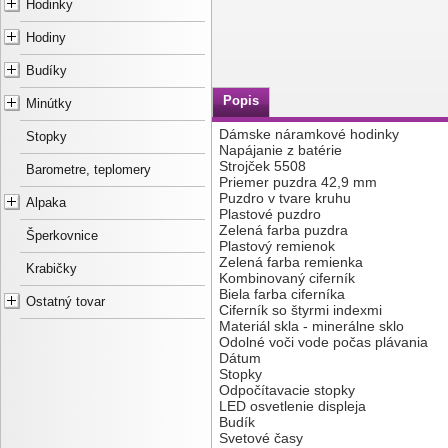
Hodinky
Hodiny
Budíky
Popis
Minútky
Dámske náramkové hodinky
Stopky
Napájanie z batérie
Strojček 5508
Barometre, teplomery
Priemer puzdra 42,9 mm
Puzdro v tvare kruhu
Alpaka
Plastové puzdro
Zelená farba puzdra
Šperkovnice
Plastový remienok
Zelená farba remienka
Krabičky
Kombinovaný ciferník
Biela farba ciferníka
Ostatný tovar
Ciferník so štyrmi indexmi
Materiál skla - minerálne sklo
Odolné voči vode počas plávania
Dátum
Stopky
Odpočítavacie stopky
LED osvetlenie displeja
Budík
Svetové časy