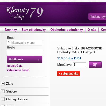
Novinky
Stav objednávky
Obchodné podmienky
O nás
Kon
Email
Heslo
Skladové číslo:
BGA230SC3B
Hodinky CASIO Baby-G
119,00
€ s DPH
Prihlásenie
Množstvo
Registrácia
Zabudnuté heslo
Zlato
Striebro
Chirurgická oceľ