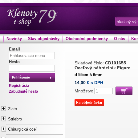
Novinky
Stav objednávky
Obchodné podmienky
O nás
Kon
Email
Heslo
Skladové číslo:
CD101655
Oceľový náhrdelník Figaro
d 55cm š 6mm
Prihlásenie
14,00
€ s DPH
Registrácia
Množstvo
Zabudnuté heslo
Zlato
Striebro
Chirurgická oceľ