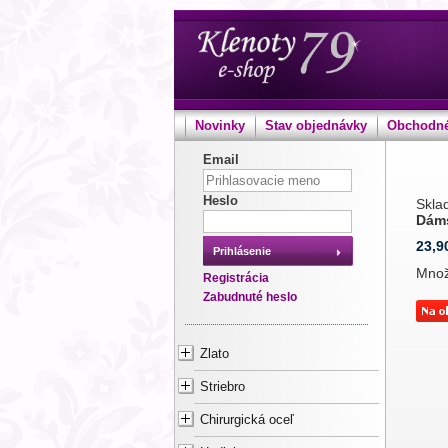
Novinky
Stav objednávky
Obchodné
Email
Heslo
Sklad
Dám
23,9
Prihlásenie
Mno
Registrácia
Zabudnuté heslo
Zlato
Striebro
Chirurgická oceľ