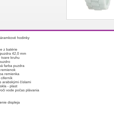
náramkové hodinky
e z batérie
 puzdra 42,0 mm
 tvare kruhu
puzdro
ná farba puzdra
 remienok
rba remienka
 ciferník
 s arabskými číslami
skla - plast
oči vode počas plávania
enie displeja