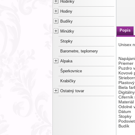
Hodinky
Hodiny
Budíky
Popis
Minútky
Stopky
Unisex 
Barometre, teplomery
Napájani
Alpaka
Priemer
Puzdro v
Šperkovnice
Kovové 
Striebor
Krabičky
Plastový
Biela fa
Ostatný tovar
Digitálny
Ciferník
Materiál 
Odolné v
Dátum
Stopky
Podsviet
Budík