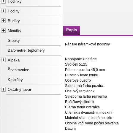
Hodinky
Hodiny
Budíky
Popis
Minútky
Stopky
Pánske náramkové hodinky
Barometre, teplomery
Napájanie z batérie
Alpaka
Strojček 5125
Priemer puzdra 45,0 mm
Šperkovnice
Puzdro v tvare kruhu
Krabičky
Oceľové puzdro
Strieborná farba puzdra
Ostatný tovar
Oceľový remienok
Strieborná farba remienka
Ručičkový ciferník
Čierna farba ciferníka
Ciferník s dvanástimi indexmi
Materiál skla - minerálne sklo
Odolné voči vode počas plávania
Dátum