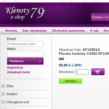
Novinky
Stav objednávky
Obchodné podmienky
O nás
Kon
Email
Heslo
Skladové číslo:
EF129D1A
Pánske hodinky CASIO EF129
006
Prihlásenie
99,90
€ s DPH
Registrácia
Množstvo
Zabudnuté heslo
Zlato
Striebro
Chirurgická oceľ