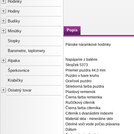
Hodinky
Hodiny
Budíky
Popis
Minútky
Stopky
Pánske náramkové hodinky
Barometre, teplomery
Napájanie z batérie
Alpaka
Strojček 5373
Priemer puzdra 44,0 mm
Šperkovnice
Puzdro v tvare kruhu
Krabičky
Oceľové puzdro
Strieborná farba puzdra
Ostatný tovar
Plastový remienok
Čierna farba remienka
Ručičkový ciferník
Čierna farba ciferníka
Ciferník s dvanástimi indexmi
Materiál skla - minerálne sklo
Odolné voči vode počas plávania
Dátum