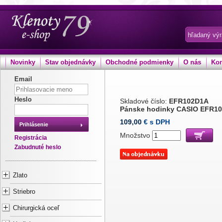
Novinky
Stav objednávky
Obchodné podmienky
O nás
Kon
Email
Heslo
Skladové číslo:
EFR102D1A
Pánske hodinky CASIO EFR1
109,00
€ s DPH
Prihlásenie
Množstvo
Registrácia
Zabudnuté heslo
Zlato
Striebro
Chirurgická oceľ