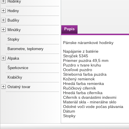
Hodinky
Hodiny
Budíky
Popis
Minútky
Stopky
Pánske náramkové hodinky
Barometre, teplomery
Napájanie z batérie
Strojček 5345
Alpaka
Priemer puzdra 49,5 mm
Puzdro v tvare kruhu
Šperkovnice
Oceľové puzdro
Strieborná farba puzdra
Krabičky
Kožený remienok
Hnedá farba remienka
Ostatný tovar
Ručičkový ciferník
Hnedá farba ciferníka
Ciferník s dvanástimi indexmi
Materiál skla - minerálne sklo
Odolné voči vode počas plávania
Dátum
Stopky