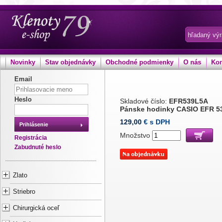
Novinky
Stav objednávky
Obchodné podmienky
O nás
Kon
Email
Heslo
Skladové číslo:
EFR539L5A
Pánske hodinky CASIO EFR 5
129,00
€ s DPH
Prihlásenie
Množstvo
Registrácia
Zabudnuté heslo
Zlato
Striebro
Chirurgická oceľ