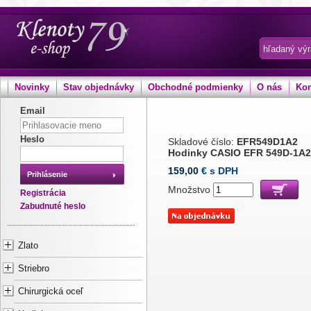
Novinky
Stav objednávky
Obchodné podmienky
O nás
Kon
Email
Heslo
Skladové číslo:
EFR549D1A2
Hodinky CASIO EFR 549D-1A2
159,00
€ s DPH
Prihlásenie
Množstvo
Registrácia
Zabudnuté heslo
Zlato
Striebro
Chirurgická oceľ