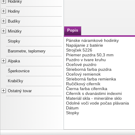
Hodinky
Hodiny
Budíky
Popis
Minútky
Pánske náramkové hodinky
Stopky
Napájanie z batérie
Strojček 5226
Barometre, teplomery
Priemer puzdra 50,3 mm
Puzdro v tvare kruhu
Alpaka
Oceľové puzdro
Strieborná farba puzdra
Šperkovnice
Oceľový remienok
Strieborná farba remienka
Krabičky
Ručičkový ciferník
Čierna farba ciferníka
Ostatný tovar
Ciferník s dvanástimi indexmi
Materiál skla - minerálne sklo
Odolné voči vode počas plávania
Dátum
Stopky