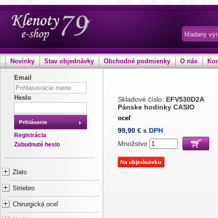
Novinky
Stav objednávky
Obchodné podmienky
O nás
Kon
Email
Heslo
Skladové číslo:
EFV530D2A
Pánske hodinky CASIO
oceľ
Prihlásenie
99,90
€ s DPH
Registrácia
Množstvo
Zabudnuté heslo
Zlato
Striebro
Chirurgická oceľ