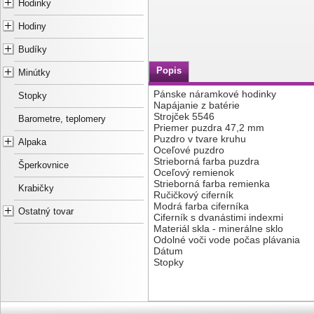
Hodinky
Hodiny
Budíky
Popis
Minútky
Pánske náramkové hodinky
Stopky
Napájanie z batérie
Strojček 5546
Barometre, teplomery
Priemer puzdra 47,2 mm
Puzdro v tvare kruhu
Alpaka
Oceľové puzdro
Strieborná farba puzdra
Šperkovnice
Oceľový remienok
Strieborná farba remienka
Krabičky
Ručičkový ciferník
Modrá farba ciferníka
Ostatný tovar
Ciferník s dvanástimi indexmi
Materiál skla - minerálne sklo
Odolné voči vode počas plávania
Dátum
Stopky