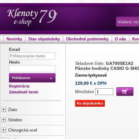
Novinky
Stav objednávky
Obchodné podmienky
O nás
Kon
Email
Heslo
Skladové číslo:
GA700SE1A2
Pánske hodinky CASIO G-SH
čierno-tyrkysové
Prihlásenie
129,00
€ s DPH
Registrácia
Množstvo
Zabudnuté heslo
Zlato
Striebro
Chirurgická oceľ