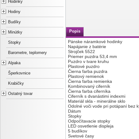
Hodinky
Hodiny
Budíky
Popis
Minútky
Pánske náramkové hodinky
Stopky
Napájanie z batérie
Strojček 5522
Barometre, teplomery
Priemer puzdra 53,4 mm
Puzdro v tvare kruhu
Alpaka
Plastové puzdro
Čierna farba puzdra
Šperkovnice
Plastový remienok
Čierna farba remienka
Krabičky
Kombinovaný ciferník
Čierna farba ciferníka
Ostatný tovar
Ciferník s dvanástimi indexmi
Materiál skla - minerálne sklo
Odolné voči vode pri potápaní bez ky
Dátum
Stopky
Odpočítavacie stopky
LED osvetlenie displeja
5 budíkov
Svetové časy