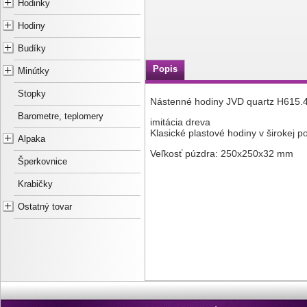
Hodinky
Hodiny
Budíky
Popis
Minútky
Stopky
Nástenné hodiny JVD quartz H615.
Barometre, teplomery
imitácia dreva
Klasické plastové hodiny v širokej p
Alpaka
Veľkosť púzdra: 250x250x32 mm
Šperkovnice
Krabičky
Ostatný tovar