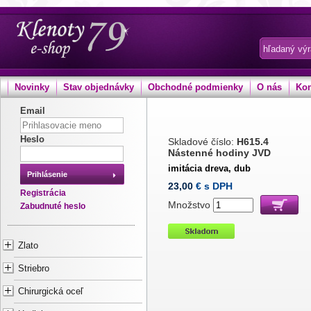
Novinky
Stav objednávky
Obchodné podmienky
O nás
Kon
Email
Heslo
Skladové číslo:
H615.4
Nástenné hodiny JVD
imitácia dreva, dub
Prihlásenie
23,00
€ s DPH
Registrácia
Množstvo
Zabudnuté heslo
Zlato
Striebro
Chirurgická oceľ