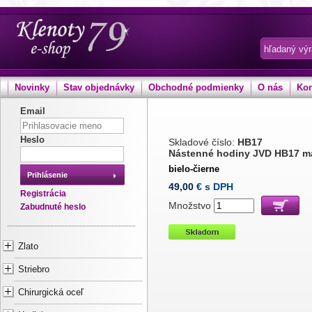
Novinky
Stav objednávky
Obchodné podmienky
O nás
Kon
Email
Heslo
Skladové číslo:
HB17
Nástenné hodiny JVD HB17 m
bielo-čierne
Prihlásenie
49,00
€ s DPH
Registrácia
Množstvo
Zabudnuté heslo
Zlato
Striebro
Chirurgická oceľ