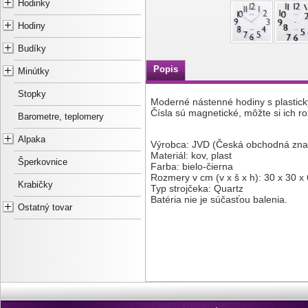
Hodinky
Hodiny
Budíky
Popis
Minútky
Stopky
Moderné nástenné hodiny s plastický
Čísla sú magnetické, môžte si ich r
Barometre, teplomery
Alpaka
Výrobca: JVD (Česká obchodná zna
Materiál: kov, plast
Šperkovnice
Farba: bielo-čierna
Rozmery v cm (v x š x h): 30 x 30 x 
Krabičky
Typ strojčeka: Quartz
Batéria nie je súčasťou balenia.
Ostatný tovar