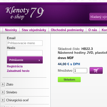
Novinky
Stav objednávky
Obchodné podmienky
O nás
Kon
Email
Heslo
Skladové číslo:
HB22.3
Nástenné hodiny JVD, plastick
drevo MDF
Prihlásenie
44,00
€ s DPH
Registrácia
Množstvo
Zabudnuté heslo
Zlato
Striebro
Chirurgická oceľ