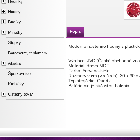
Hodinky
Hodiny
Budíky
Popis
Minútky
Stopky
Moderné nástenné hodiny s plastický
Barometre, teplomery
Výrobca: JVD (Česká obchodná zna
Alpaka
Materiál: drevo MDF
Farba: červeno-biela
Šperkovnice
Rozmery v cm (v x š x h): 30 x 30 x 
Typ strojčeka: Quartz
Krabičky
Batéria nie je súčasťou balenia.
Ostatný tovar