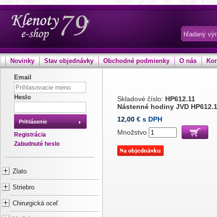
Novinky
Stav objednávky
Obchodné podmienky
O nás
Kon
Email
Heslo
Skladové číslo:
HP612.11
Nástenné hodiny JVD HP612.
12,00
€ s DPH
Prihlásenie
Množstvo
Registrácia
Zabudnuté heslo
Zlato
Striebro
Chirurgická oceľ