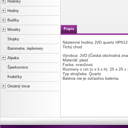
Hodinky
Hodiny
Budíky
Popis
Minútky
Stopky
Nástenné hodiny JVD quartz HP612
Tichý chod
Barometre, teplomery
Výrobca: JVD (Česká obchodná zna
Alpaka
Materiál: plast
Farba: oranžová
Šperkovnice
Rozmery v cm (v x š x h): 25 x 25 x 
Typ strojčeka: Quartz
Krabičky
Batéria nie je súčasťou balenia.
Ostatný tovar