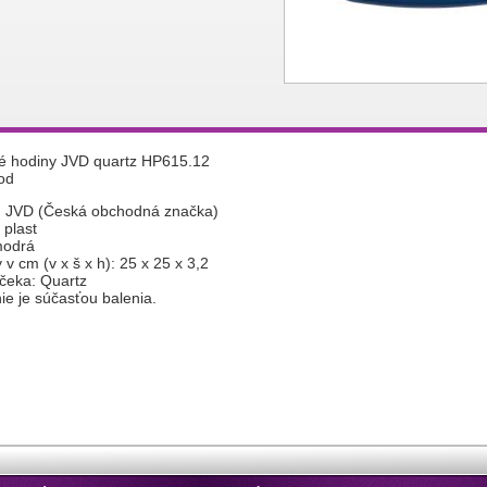
é hodiny JVD quartz HP615.12
od
: JVD (Česká obchodná značka)
 plast
modrá
v cm (v x š x h): 25 x 25 x 3,2
jčeka: Quartz
nie je súčasťou balenia.