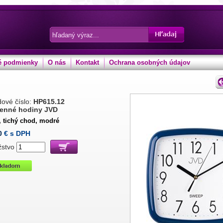
 podmienky
O nás
Kontakt
Ochrana osobných údajov
ové číslo:
HP615.12
enné hodiny JVD
, tichý chod, modré
0
€ s DPH
žstvo