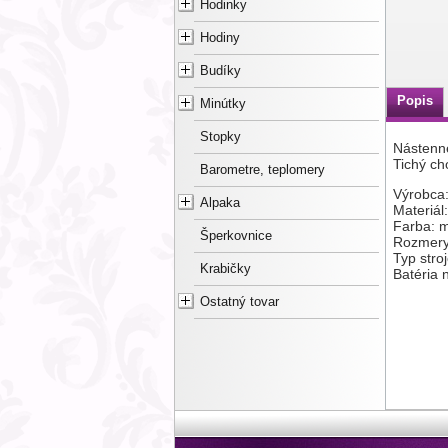
Hodinky
Hodiny
Budíky
Popis
Minútky
Stopky
Nástenn
Tichý ch
Barometre, teplomery
Výrobca
Alpaka
Materiál:
Farba: 
Šperkovnice
Rozmery 
Typ stro
Krabičky
Batéria 
Ostatný tovar