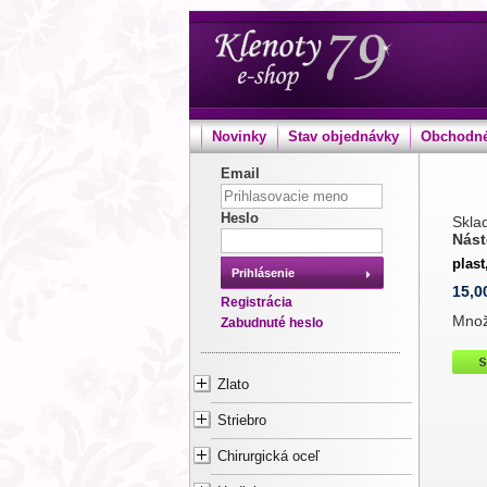
Novinky
Stav objednávky
Obchodné
Email
Heslo
Sklad
Nást
plast
Prihlásenie
15,0
Registrácia
Mno
Zabudnuté heslo
Zlato
Striebro
Chirurgická oceľ