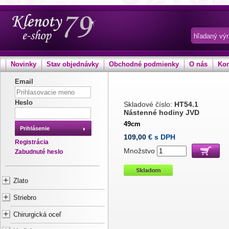
Novinky
Stav objednávky
Obchodné podmienky
O nás
Kon
Email
Heslo
Skladové číslo:
HT54.1
Nástenné hodiny JVD
49cm
Prihlásenie
109,00
€ s DPH
Registrácia
Množstvo
Zabudnuté heslo
Zlato
Striebro
Chirurgická oceľ