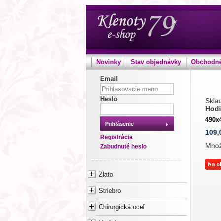
Novinky
Stav objednávky
Obchodné
Email
Heslo
Sklad
Hodi
490x
Prihlásenie
109,
Registrácia
Mno
Zabudnuté heslo
Zlato
Striebro
Chirurgická oceľ