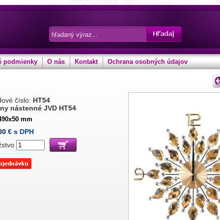
 podmienky
O nás
Kontakt
Ochrana osobných údajov
ové číslo:
HT54
ny nástenné JVD HT54
490x50 mm
00
€ s DPH
žstvo