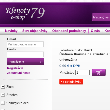
Novinky
Stav objednávky
Obchodné podmienky
O nás
Kon
Email
Heslo
Skladové číslo:
Han1
Čistiaca tkanina na striebro a 
univerzálna
Prihlásenie
0,60
€ s DPH
Registrácia
Množstvo
Zabudnuté heslo
Zlato
Striebro
Chirurgická oceľ