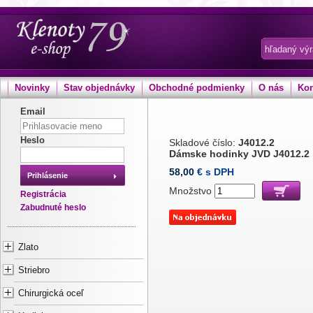
Novinky
Stav objednávky
Obchodné podmienky
O nás
Kon
Email
Heslo
Skladové číslo:
J4012.2
Dámske hodinky JVD J4012.2
58,00
€ s DPH
Prihlásenie
Množstvo
Registrácia
Zabudnuté heslo
Zlato
Striebro
Chirurgická oceľ