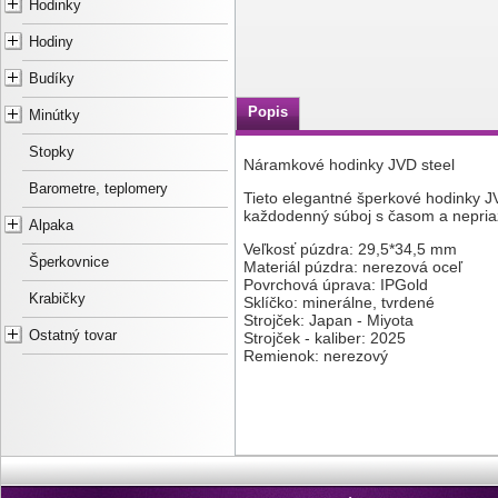
Hodinky
Hodiny
Budíky
Popis
Minútky
Stopky
Náramkové hodinky JVD steel
Barometre, teplomery
Tieto elegantné šperkové hodinky J
každodenný súboj s časom a nepria
Alpaka
Veľkosť púzdra: 29,5*34,5 mm
Šperkovnice
Materiál púzdra: nerezová oceľ
Povrchová úprava: IPGold
Krabičky
Sklíčko: minerálne, tvrdené
Strojček: Japan - Miyota
Ostatný tovar
Strojček - kaliber: 2025
Remienok: nerezový