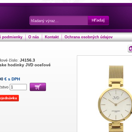
 podmienky
O nás
Kontakt
Ochrana osobných údajov
ové číslo:
J4156.3
ke hodinky JVD oceľové
00
€ s DPH
žstvo