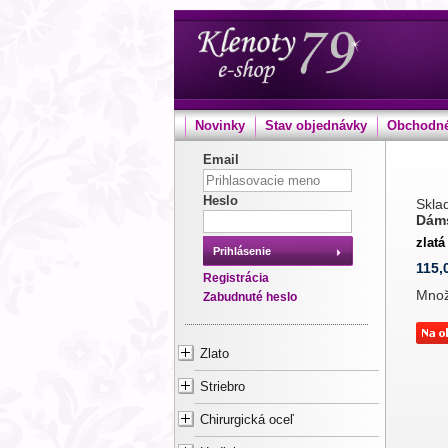
Novinky
Stav objednávky
Obchodné
Email
Heslo
Sklad
Dáms
zlatá
Prihlásenie
115,
Registrácia
Mno
Zabudnuté heslo
Zlato
Striebro
Chirurgická oceľ