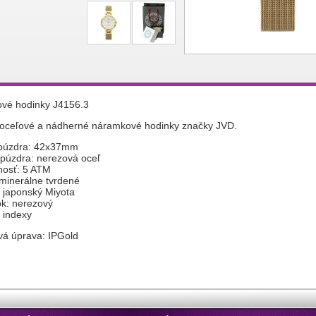
vé hodinky J4156.3
 oceľové a nádherné náramkové hodinky značky JVD.
 púzdra: 42x37mm
 púzdra: nerezová oceľ
nosť: 5 ATM
 minerálne tvrdené
: japonský Miyota
k: nerezový
: indexy
vá úprava: IPGold