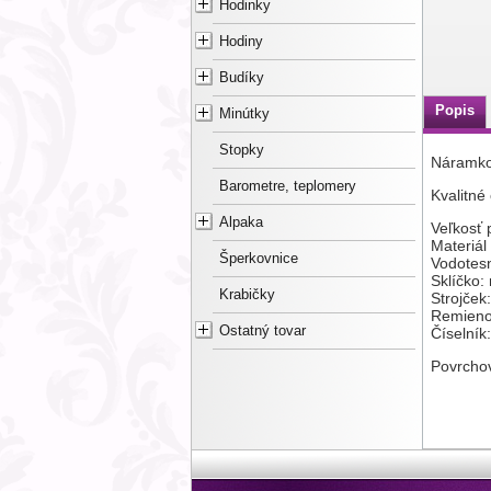
Hodinky
Hodiny
Budíky
Popis
Minútky
Stopky
Náramko
Barometre, teplomery
Kvalitné
Alpaka
Veľkosť
Materiál
Šperkovnice
Vodotes
Sklíčko:
Krabičky
Strojček
Remieno
Ostatný tovar
Číselník
Povrcho