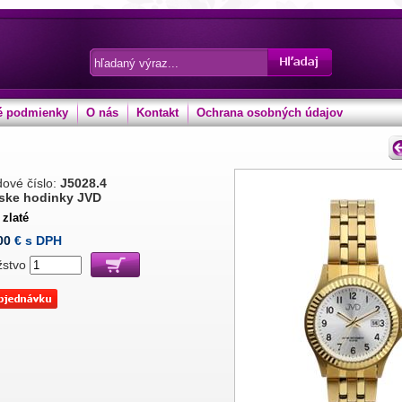
 podmienky
O nás
Kontakt
Ochrana osobných údajov
ové číslo:
J5028.4
ske hodinky JVD
 zlaté
00
€ s DPH
žstvo