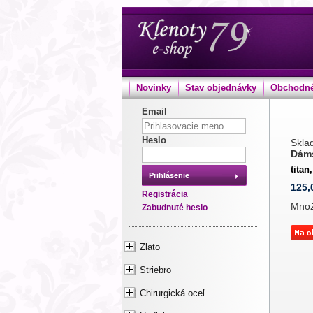
Novinky
Stav objednávky
Obchodné
Email
Heslo
Sklad
Dám
titan,
Prihlásenie
125,
Registrácia
Mno
Zabudnuté heslo
Zlato
Striebro
Chirurgická oceľ