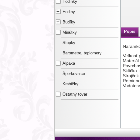
Hodinky
Hodiny
Budíky
Popis
Minútky
Stopky
Náramko
Barometre, teplomery
Veľkosť
Materiál 
Alpaka
Povrcho
Sklíčko:
Šperkovnice
Strojček
Remienok
Krabičky
Vodotes
Ostatný tovar