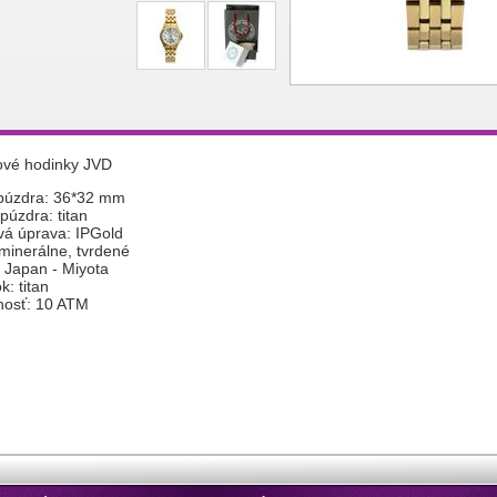
vé hodinky JVD
 púzdra: 36*32 mm
púzdra: titan
vá úprava: IPGold
 minerálne, tvrdené
: Japan - Miyota
: titan
nosť: 10 ATM